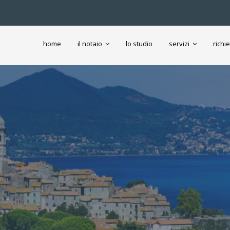
home
il notaio
lo studio
servizi
richi