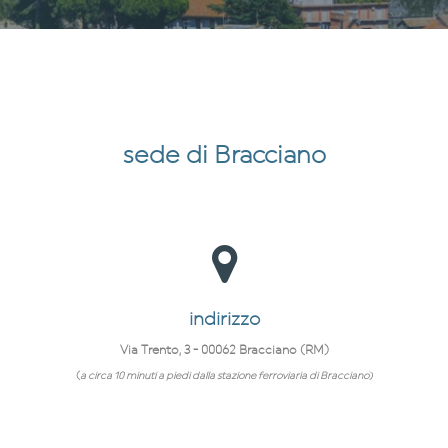
sede di Bracciano
indirizzo
Via Trento, 3 - 00062 Bracciano (RM)
(
a circa 10 minuti a piedi dalla stazione ferroviaria di Bracciano
)